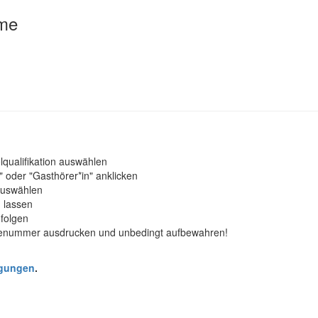
ome
qualifikation auswählen
" oder "Gasthörer*in" anklicken
 auswählen
 lassen
 folgen
denummer ausdrucken und unbedingt aufbewahren!
ngungen
.