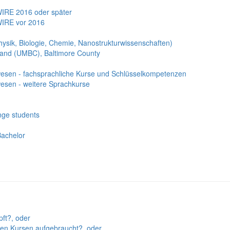
 WIRE 2016 oder später
 WIRE vor 2016
ysik, Biologie, Chemie, Nanostrukturwissenschaften)
yland (UMBC), Baltimore County
esen - fachsprachliche Kurse und Schlüsselkompetenzen
esen - weitere Sprachkurse
nge students
Bachelor
pft?, oder
eien Kursen aufgebraucht?, oder