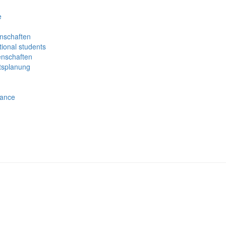
e
nschaften
ional students
enschaften
tsplanung
nance