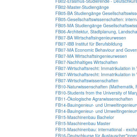
FB02-Erasmus-Studierende - Deutschkur
FB02-Master-Studiengänge
FB05-BA Studiengänge Gesellschaftswiss
FB05-Gesellschaftswissenschaften: intern
FB05-MA Studiengänge Gesellschaftswis
FB06-Architektur, Stadtplanung, Landsch
FB07-BA Wirtschaftsingenieurwesen
FB07-IBB Institut für Berufsbildung
FB07-MA Economic Behaviour and Gover
FB07-MA Wirtschaftsingenieurwesen
FB07-Nachhaltiges Wirtschaften
FB07-Wirtschaftsrecht: Immatrikulation i
FB07-Wirtschaftsrecht: Immatrikulation i
FB07-Wirtschaftswissenschaften
FB10-Naturwissenschaften (Mathematik, P
FB10-Students from the University of Ma
FB11-Ökologische Agrarwissenschaften
FB14-Bauingenieur- und Umweltingenieur
FB14-Bauingenieur- und Umweltingenieur
FB15-Maschinenbau Bachelor
FB15-Maschinenbau Master
FB15-Maschinenbau: international - exch
FB16-Deutschkurse für Austauscher*inne