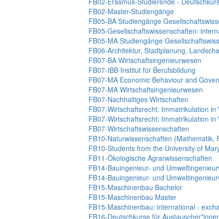
FB02-Erasmus-Studierende - Deutschkur
FB02-Master-Studiengänge
FB05-BA Studiengänge Gesellschaftswiss
FB05-Gesellschaftswissenschaften: intern
FB05-MA Studiengänge Gesellschaftswis
FB06-Architektur, Stadtplanung, Landsch
FB07-BA Wirtschaftsingenieurwesen
FB07-IBB Institut für Berufsbildung
FB07-MA Economic Behaviour and Gover
FB07-MA Wirtschaftsingenieurwesen
FB07-Nachhaltiges Wirtschaften
FB07-Wirtschaftsrecht: Immatrikulation i
FB07-Wirtschaftsrecht: Immatrikulation i
FB07-Wirtschaftswissenschaften
FB10-Naturwissenschaften (Mathematik, P
FB10-Students from the University of Ma
FB11-Ökologische Agrarwissenschaften
FB14-Bauingenieur- und Umweltingenieur
FB14-Bauingenieur- und Umweltingenieur
FB15-Maschinenbau Bachelor
FB15-Maschinenbau Master
FB15-Maschinenbau: international - exch
FB16-Deutschkurse für Austauscher*inne